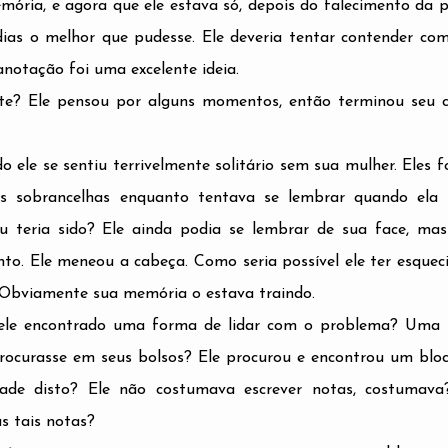
mória, e agora que ele estava só, depois do falecimento da 
 dias o melhor que pudesse. Ele deveria tentar contender co
notação foi uma excelente ideia.
te? Ele pensou por alguns momentos, então terminou seu 
 ele se sentiu terrivelmente solitário sem sua mulher. Eles 
 as sobrancelhas enquanto tentava se lembrar quando ela 
u teria sido? Ele ainda podia se lembrar de sua face, ma
o. Ele meneou a cabeça. Como seria possível ele ter esquec
 Obviamente sua memória o estava traindo.
 ele encontrado uma forma de lidar com o problema? Uma 
 procurasse em seus bolsos? Ele procurou e encontrou um blo
dade disto? Ele não costumava escrever notas, costumav
s tais notas?