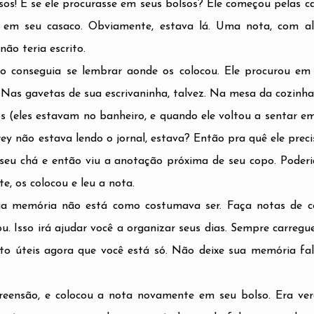
os! E se ele procurasse em seus bolsos? Ele começou pelas ca
 em seu casaco. Obviamente, estava lá. Uma nota, com a
não teria escrito.
ão conseguia se lembrar aonde os colocou. Ele procurou em
Nas gavetas de sua escrivaninha, talvez. Na mesa da cozinha
s (eles estavam no banheiro, e quando ele voltou a sentar e
rey não estava lendo o jornal, estava? Então pra quê ele preci
 seu chá e então viu a anotação próxima de seu copo. Poderi
, os colocou e leu a nota.
sua memória não está como costumava ser. Faça notas de c
u. Isso irá ajudar você a organizar seus dias. Sempre carregu
ito úteis agora que você está só. Não deixe sua memória fa
eensão, e colocou a nota novamente em seu bolso. Era ve