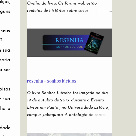
lças,
Orelha do livro: Os fóruns web estão
repletos de histórias sobre casos
lguns
misteriosos, investigações policiais não
resolvidas, fotos sem explicação, descrições
 seus
de rituais e manifestações demoníacas,
versões bizarras e não oficiais de jogos
?
eletrônicos, relatos de episódios macabros
m sua
de desenhos infantis. São narrativas virais e
saria
anônimas espalhadas nos recônditos mais
obscuros da internet, sem que se possa
a ser
rastrear seus verdadeiros autores. Ou sua
resenha - sonhos lúcidos
veracidade. Acabaram conhecidas como
oisas
creepypastas - algo como um copypaste (de
O livro Sonhos Lúcidos foi lançado no dia
copiar e colar) de situações assustadoras.
e sua
19 de outubro de 2013, durante o Evento
Mas e se as lendas mais famosas da
Livros em Pauta , na Universidade Estácio,
lha o
Internet não forem boatos? Nesta
campus Jabaquara. A antologia de contos
antologia, reunimos escritores para darem
fantásticos da Andross Editora contou com
suas próprias e originais versões das
rdade
a participação de Chico Anes , autor de O
creepypastas mais perturbadoras de todos