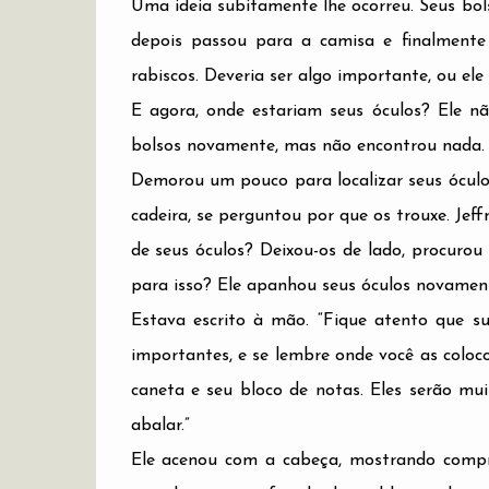
Uma ideia subitamente lhe ocorreu. Seus bols
depois passou para a camisa e finalmente
rabiscos. Deveria ser algo importante, ou ele 
E agora, onde estariam seus óculos? Ele n
bolsos novamente, mas não encontrou nada. 
Demorou um pouco para localizar seus óculo
cadeira, se perguntou por que os trouxe. Jeff
de seus óculos? Deixou-os de lado, procurou
para isso? Ele apanhou seus óculos novamente
Estava escrito à mão. “Fique atento que 
importantes, e se lembre onde você as coloco
caneta e seu bloco de notas. Eles serão mu
abalar.”
Ele acenou com a cabeça, mostrando compr