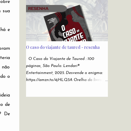
Sonho de Eva lançado pela editora Novo
pobre
os tempos. Do submundo do Reddit
Conceito , e As Duas Vidas e Meia de
m sua
diretamente para sua leitura de cabeceira.
Demian Liber (independente), Laura Elizia
Autores: Alfredo Alvarenga, Ana S. Varella,
Haubert , autora de Calisto , Sohuen
Andr é Comanche, Andrei Simões, B...
editados pela Novo Século , Ode a Nossas
chá e
Vidas Infames , pela Multifoco, Sempre o
Mesmo Céu, Sempre o Mesmo Azul , pela
O caso do viajante de taured - resenha
foram
Editora Patuá; Suzy M. Hekamiah , autora
de Código dos Mares : Os Contos do Tempo
teria
O Caso do Viajante de Taured : 100
, pela Editora Literata , e O Pianista ,
páginas, São Paulo: Lendari®
s não
Espectra ; além de dezenas de outros
Entertainment, 2025. Desvende o enigma:
ido o
autores. A antologia tem basicamente o
https://amzn.to/4jHLQ3A Orelha do livro:
intuito de divulgação de novos autores.
Em 1954, um homem desembarcou em
Organizada por Alex Mir a antologia tinha
Tóquio com um passaporte de um país
ideia
como foco literatura fantástica. Nesse
desconhecido chamado Taured. Ele jurou
co de
escopo, há 13 autores que estreiam nas
que o país existia, embora não constasse em
páginas desta coletânea da Andross Editora
a? De
nenhum mapa. Após ser levado para
: Alice Rodrigues, Ana F. Cruchello, Antonio
investigação em um hotel vigiado por
Martins Júnior, C...
oficiais, o homem simplesmente