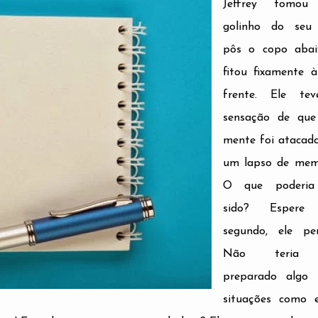
Jeffrey tomo
golinho do seu 
pôs o copo abai
fitou fixamente 
frente. Ele te
sensação de que
mente foi atacad
um lapso de memó
O que poderia
sido? Espere
segundo, ele pen
Não teria 
preparado algo 
situações como e