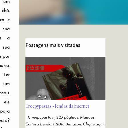
u um
chá,
xo e
à sua
ve a
Postagens mais visitadas
 sua
a por
ria.
 ter
 um
sou.
ele
Creepypastas - lendas da internet
para
C reepypastas , 223 páginas. Manaus:
sta?
Editora Lendari, 2018. Amazon: Clique aqui .