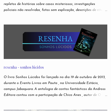
repletos de histórias sobre casos misteriosos, investigações
policiais não resolvidas, fotos sem explicação, descrições de rituais
e manifestações demoníacas, versões bizarras e não oficiais de
jogos eletrônicos, relatos de episódios macabros de desenhos
infantis. São narrativas virais e anônimas espalhadas nos
recônditos mais obscuros da internet, sem que se possa rastrear
seus verdadeiros autores. Ou sua veracidade. Acabaram
conhecidas como creepypastas - algo como um copypaste (de
copiar e colar) de situações assustadoras. Mas e se as lendas mais
famosas da Internet não forem boatos? Nesta antologia,
reunimos escritores para darem suas próprias e originais versões
resenha - sonhos lúcidos
das creepypastas mais perturbadoras de todos os tempos. Do
submundo do Reddit diretamente para sua leitura de cabeceira.
O livro Sonhos Lúcidos foi lançado no dia 19 de outubro de 2013,
Autores: Alfredo Alvarenga, Ana S. Varella, Andr é Comanche,
durante o Evento Livros em Pauta , na Universidade Estácio,
Andrei Simões, B...
campus Jabaquara. A antologia de contos fantásticos da Andross
Editora contou com a participação de Chico Anes , autor de O
Sonho de Eva lançado pela editora Novo Conceito , e As Duas
Vidas e Meia de Demian Liber (independente), Laura Elizia