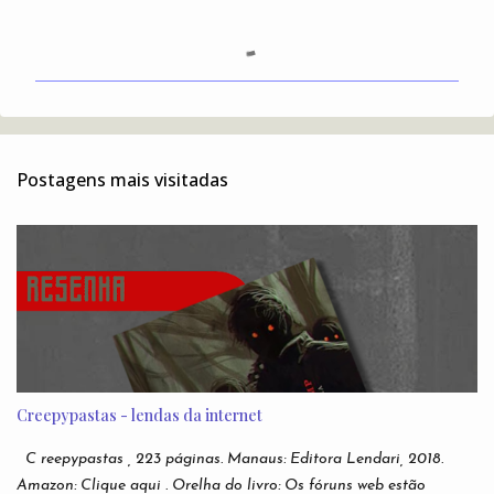
C
o
m
e
n
t
Postagens mais visitadas
á
r
i
o
s
Creepypastas - lendas da internet
C reepypastas , 223 páginas. Manaus: Editora Lendari, 2018.
Amazon: Clique aqui . Orelha do livro: Os fóruns web estão