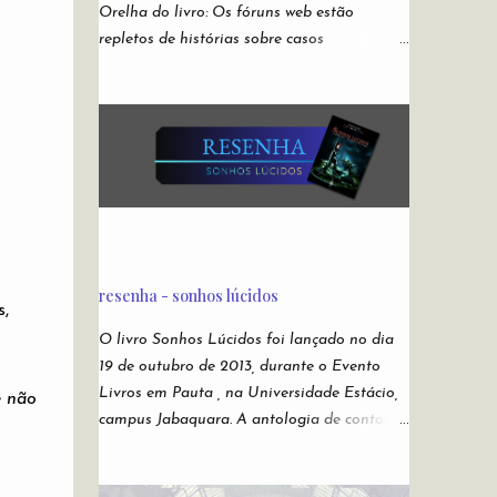
Orelha do livro: Os fóruns web estão
repletos de histórias sobre casos
misteriosos, investigações policiais não
resolvidas, fotos sem explicação, descrições
de rituais e manifestações demoníacas,
versões bizarras e não oficiais de jogos
eletrônicos, relatos de episódios macabros
de desenhos infantis. São narrativas virais e
anônimas espalhadas nos recônditos mais
obscuros da internet, sem que se possa
rastrear seus verdadeiros autores. Ou sua
resenha - sonhos lúcidos
veracidade. Acabaram conhecidas como
,
creepypastas - algo como um copypaste (de
O livro Sonhos Lúcidos foi lançado no dia
copiar e colar) de situações assustadoras.
19 de outubro de 2013, durante o Evento
Mas e se as lendas mais famosas da
Livros em Pauta , na Universidade Estácio,
e não
Internet não forem boatos? Nesta
campus Jabaquara. A antologia de contos
antologia, reunimos escritores para darem
fantásticos da Andross Editora contou com
suas próprias e originais versões das
a participação de Chico Anes , autor de O
creepypastas mais perturbadoras de todos