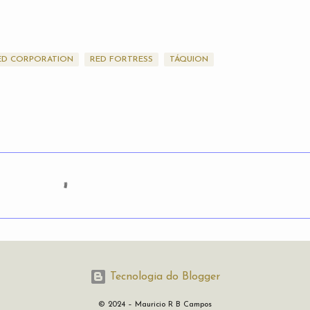
ED CORPORATION
RED FORTRESS
TÁQUION
Tecnologia do Blogger
© 2024 – Mauricio R B Campos