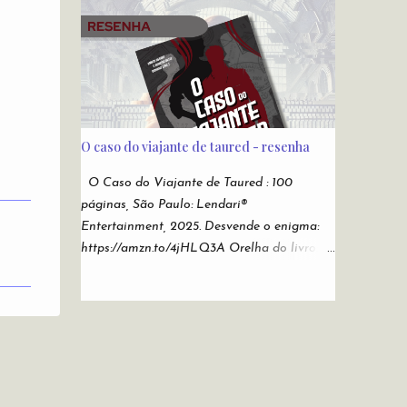
Sonho de Eva lançado pela editora Novo
os tempos. Do submundo do Reddit
Conceito , e As Duas Vidas e Meia de
diretamente para sua leitura de cabeceira.
Demian Liber (independente), Laura Elizia
Autores: Alfredo Alvarenga, Ana S. Varella,
Haubert , autora de Calisto , Sohuen
Andr é Comanche, Andrei Simões, B...
editados pela Novo Século , Ode a Nossas
Vidas Infames , pela Multifoco, Sempre o
Mesmo Céu, Sempre o Mesmo Azul , pela
O caso do viajante de taured - resenha
Editora Patuá; Suzy M. Hekamiah , autora
de Código dos Mares : Os Contos do Tempo
O Caso do Viajante de Taured : 100
, pela Editora Literata , e O Pianista ,
páginas, São Paulo: Lendari®
Espectra ; além de dezenas de outros
Entertainment, 2025. Desvende o enigma:
autores. A antologia tem basicamente o
https://amzn.to/4jHLQ3A Orelha do livro:
intuito de divulgação de novos autores.
Em 1954, um homem desembarcou em
Organizada por Alex Mir a antologia tinha
Tóquio com um passaporte de um país
como foco literatura fantástica. Nesse
desconhecido chamado Taured. Ele jurou
escopo, há 13 autores que estreiam nas
que o país existia, embora não constasse em
páginas desta coletânea da Andross Editora
nenhum mapa. Após ser levado para
: Alice Rodrigues, Ana F. Cruchello, Antonio
investigação em um hotel vigiado por
Martins Júnior, C...
oficiais, o homem simplesmente