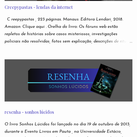
Creepypastas - lendas da internet
C reepypastas , 223 páginas. Manaus: Editora Lendari, 2018.
Amazon: Clique aqui . Orelha do livro: Os fóruns web estão
repletos de histórias sobre casos misteriosos, investigações
policiais não resolvidas, fotos sem explicação, descrições de rituais
e manifestações demoníacas, versões bizarras e não oficiais de
jogos eletrônicos, relatos de episódios macabros de desenhos
infantis. São narrativas virais e anônimas espalhadas nos
recônditos mais obscuros da internet, sem que se possa rastrear
seus verdadeiros autores. Ou sua veracidade. Acabaram
conhecidas como creepypastas - algo como um copypaste (de
copiar e colar) de situações assustadoras. Mas e se as lendas mais
famosas da Internet não forem boatos? Nesta antologia,
reunimos escritores para darem suas próprias e originais versões
resenha - sonhos lúcidos
das creepypastas mais perturbadoras de todos os tempos. Do
submundo do Reddit diretamente para sua leitura de cabeceira.
O livro Sonhos Lúcidos foi lançado no dia 19 de outubro de 2013,
Autores: Alfredo Alvarenga, Ana S. Varella, Andr é Comanche,
durante o Evento Livros em Pauta , na Universidade Estácio,
Andrei Simões, B...