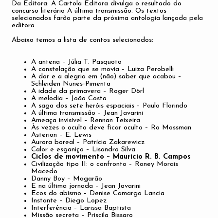
Da Editora:
A Cartola Editora divulga o resultado do
concurso literário A última transmissão. Os textos
selecionados farão parte da próxima antologia lançada pela
editora.
Abaixo temos a lista de contos selecionados:
A antena – Júlia T. Pasquoto
A constelação que se movia – Luiza Perobelli
A dor e a alegria em (não) saber que acabou –
Schleiden Nunes-Pimenta
A idade da primavera – Roger Dörl
A melodia – João Costa
A saga dos sete heróis espaciais – Paulo Florindo
A última transmissão – Jean Javarini
Ameaça invisível – Rennan Teixeira
Às vezes o oculto deve ficar oculto – Ro Mossman
Asterion – E. Lewis
Aurora boreal – Patrícia Zakarewicz
Calor e esganiço – Lisandro Silva
Ciclos de movimento – Mauricio R. B. Campos
Civilização tipo II: o confronto – Roney Morais
Macedo
Danny Boy – Magarão
E na última jornada – Jean Javarini
Ecos do abismo – Denise Camargo Lancia
Instante – Diego Lopez
Interferência – Larissa Baptista
Missão secreta – Priscila Bissaro