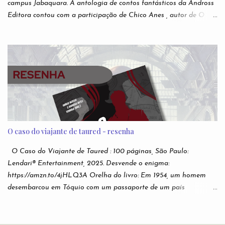
campus Jabaquara. A antologia de contos fantásticos da Andross
Editora contou com a participação de Chico Anes , autor de O
Sonho de Eva lançado pela editora Novo Conceito , e As Duas
Vidas e Meia de Demian Liber (independente), Laura Elizia
Haubert , autora de Calisto , Sohuen editados pela Novo Século ,
Ode a Nossas Vidas Infames , pela Multifoco, Sempre o Mesmo
Céu, Sempre o Mesmo Azul , pela Editora Patuá; Suzy M.
Hekamiah , autora de Código dos Mares : Os Contos do Tempo ,
pela Editora Literata , e O Pianista , Espectra ; além de dezenas
de outros autores. A antologia tem basicamente o intuito de
divulgação de novos autores. Organizada por Alex Mir a
O caso do viajante de taured - resenha
antologia tinha como foco literatura fantástica. Nesse escopo, há
13 autores que estreiam nas páginas desta coletânea da Andross
O Caso do Viajante de Taured : 100 páginas, São Paulo:
Editora : Alice Rodrigues, Ana F. Cruchello, Antonio Martins
Lendari® Entertainment, 2025. Desvende o enigma:
Júnior, C...
https://amzn.to/4jHLQ3A Orelha do livro: Em 1954, um homem
desembarcou em Tóquio com um passaporte de um país
desconhecido chamado Taured. Ele jurou que o país existia,
embora não constasse em nenhum mapa. Após ser levado para
investigação em um hotel vigiado por oficiais, o homem