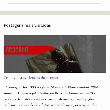
m
e
n
t
Postagens mais visitadas
á
r
i
o
s
Creepypastas - lendas da internet
C reepypastas , 223 páginas. Manaus: Editora Lendari, 2018.
Amazon: Clique aqui . Orelha do livro: Os fóruns web estão
repletos de histórias sobre casos misteriosos, investigações
policiais não resolvidas, fotos sem explicação, descrições de rituais