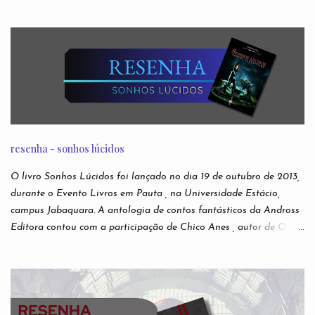
e manifestações demoníacas, versões bizarras e não oficiais de
jogos eletrônicos, relatos de episódios macabros de desenhos
infantis. São narrativas virais e anônimas espalhadas nos
recônditos mais obscuros da internet, sem que se possa rastrear
seus verdadeiros autores. Ou sua veracidade. Acabaram
conhecidas como creepypastas - algo como um copypaste (de
copiar e colar) de situações assustadoras. Mas e se as lendas mais
famosas da Internet não forem boatos? Nesta antologia,
reunimos escritores para darem suas próprias e originais versões
resenha - sonhos lúcidos
das creepypastas mais perturbadoras de todos os tempos. Do
submundo do Reddit diretamente para sua leitura de cabeceira.
O livro Sonhos Lúcidos foi lançado no dia 19 de outubro de 2013,
Autores: Alfredo Alvarenga, Ana S. Varella, Andr é Comanche,
durante o Evento Livros em Pauta , na Universidade Estácio,
Andrei Simões, B...
campus Jabaquara. A antologia de contos fantásticos da Andross
Editora contou com a participação de Chico Anes , autor de O
Sonho de Eva lançado pela editora Novo Conceito , e As Duas
Vidas e Meia de Demian Liber (independente), Laura Elizia
Haubert , autora de Calisto , Sohuen editados pela Novo Século ,
Ode a Nossas Vidas Infames , pela Multifoco, Sempre o Mesmo
Céu, Sempre o Mesmo Azul , pela Editora Patuá; Suzy M.