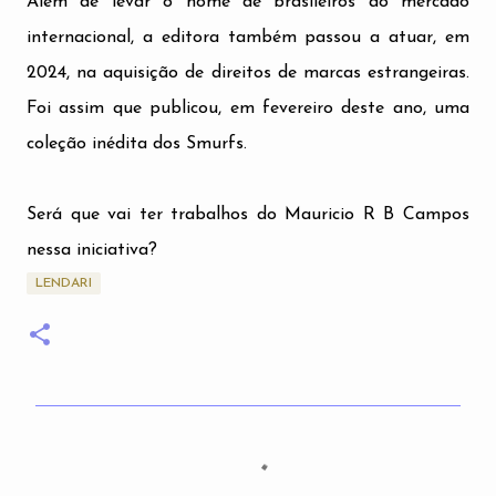
Além de levar o nome de brasileiros ao mercado
internacional, a editora também passou a atuar, em
2024, na aquisição de direitos de marcas estrangeiras.
Foi assim que publicou, em fevereiro deste ano, uma
coleção inédita dos Smurfs.
Será que vai ter trabalhos do Mauricio R B Campos
nessa iniciativa?
LENDARI
C
o