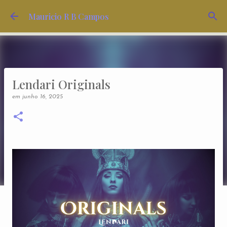
Pular para o conteúdo principal
Mauricio R B Campos
Lendari Originals
em
junho 16, 2025