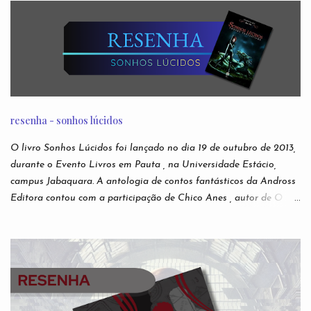
infantis. São narrativas virais e anônimas espalhadas nos
recônditos mais obscuros da internet, sem que se possa rastrear
seus verdadeiros autores. Ou sua veracidade. Acabaram
conhecidas como creepypastas - algo como um copypaste (de
copiar e colar) de situações assustadoras. Mas e se as lendas mais
famosas da Internet não forem boatos? Nesta antologia,
reunimos escritores para darem suas próprias e originais versões
resenha - sonhos lúcidos
das creepypastas mais perturbadoras de todos os tempos. Do
submundo do Reddit diretamente para sua leitura de cabeceira.
O livro Sonhos Lúcidos foi lançado no dia 19 de outubro de 2013,
Autores: Alfredo Alvarenga, Ana S. Varella, Andr é Comanche,
durante o Evento Livros em Pauta , na Universidade Estácio,
Andrei Simões, B...
campus Jabaquara. A antologia de contos fantásticos da Andross
Editora contou com a participação de Chico Anes , autor de O
Sonho de Eva lançado pela editora Novo Conceito , e As Duas
Vidas e Meia de Demian Liber (independente), Laura Elizia
Haubert , autora de Calisto , Sohuen editados pela Novo Século ,
Ode a Nossas Vidas Infames , pela Multifoco, Sempre o Mesmo
Céu, Sempre o Mesmo Azul , pela Editora Patuá; Suzy M.
Hekamiah , autora de Código dos Mares : Os Contos do Tempo ,