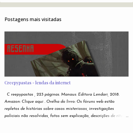
n
t
Postagens mais visitadas
á
r
i
o
s
Creepypastas - lendas da internet
C reepypastas , 223 páginas. Manaus: Editora Lendari, 2018.
Amazon: Clique aqui . Orelha do livro: Os fóruns web estão
repletos de histórias sobre casos misteriosos, investigações
policiais não resolvidas, fotos sem explicação, descrições de rituais
e manifestações demoníacas, versões bizarras e não oficiais de
jogos eletrônicos, relatos de episódios macabros de desenhos