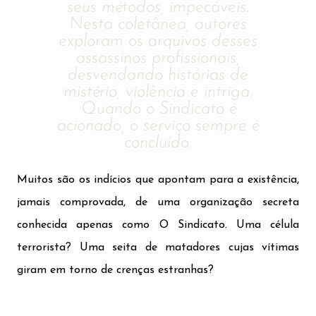
seus métodos, impecáveis.
Nesta coletânea, autores
exploram os arquivos desses
assassinos profissionais,
desvendando histórias de
mistério, violência e intriga.
Quando o Sindicato é
acionado, o serviço sempre é
concluído.
Muitos são os indícios que apontam para a existência,
jamais comprovada, de uma organização secreta
conhecida apenas como O Sindicato. Uma célula
terrorista? Uma seita de matadores cujas vítimas
giram em torno de crenças estranhas?