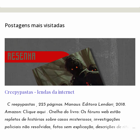
e
n
t
Postagens mais visitadas
á
r
i
o
s
Creepypastas - lendas da internet
C reepypastas , 223 páginas. Manaus: Editora Lendari, 2018.
Amazon: Clique aqui . Orelha do livro: Os fóruns web estão
repletos de histórias sobre casos misteriosos, investigações
policiais não resolvidas, fotos sem explicação, descrições de rituais
e manifestações demoníacas, versões bizarras e não oficiais de