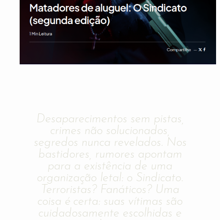
Desaparecimentos sem pistas,
crimes não solucionados,
segredos nunca revelados. Nos
bastidores, rumores apontam
para a existência de uma
organização letal: o Sindicato.
Terroristas? Fanáticos? Uma
coisa é certa: suas vítimas são
cuidadosamente escolhidas e