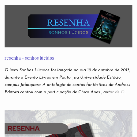
jogos eletrônicos, relatos de episódios macabros de desenhos
infantis. São narrativas virais e anônimas espalhadas nos
recônditos mais obscuros da internet, sem que se possa rastrear
seus verdadeiros autores. Ou sua veracidade. Acabaram
conhecidas como creepypastas - algo como um copypaste (de
copiar e colar) de situações assustadoras. Mas e se as lendas mais
famosas da Internet não forem boatos? Nesta antologia,
reunimos escritores para darem suas próprias e originais versões
resenha - sonhos lúcidos
das creepypastas mais perturbadoras de todos os tempos. Do
submundo do Reddit diretamente para sua leitura de cabeceira.
O livro Sonhos Lúcidos foi lançado no dia 19 de outubro de 2013,
Autores: Alfredo Alvarenga, Ana S. Varella, Andr é Comanche,
durante o Evento Livros em Pauta , na Universidade Estácio,
Andrei Simões, B...
campus Jabaquara. A antologia de contos fantásticos da Andross
Editora contou com a participação de Chico Anes , autor de O
Sonho de Eva lançado pela editora Novo Conceito , e As Duas
Vidas e Meia de Demian Liber (independente), Laura Elizia
Haubert , autora de Calisto , Sohuen editados pela Novo Século ,
Ode a Nossas Vidas Infames , pela Multifoco, Sempre o Mesmo
Céu, Sempre o Mesmo Azul , pela Editora Patuá; Suzy M.
Hekamiah , autora de Código dos Mares : Os Contos do Tempo ,