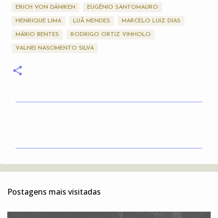
ERICH VON DÄNIKEN
EUGÊNIO SANTOMAURO
HENRIQUE LIMA
LUÃ MENDES
MARCELO LUIZ DIAS
MÁRIO BENTES
RODRIGO ORTIZ VINHOLO
VALNEI NASCIMENTO SILVA
C
o
m
e
n
t
Postagens mais visitadas
á
r