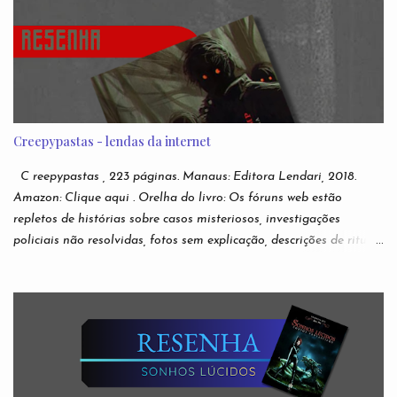
i
o
s
Creepypastas - lendas da internet
C reepypastas , 223 páginas. Manaus: Editora Lendari, 2018.
Amazon: Clique aqui . Orelha do livro: Os fóruns web estão
repletos de histórias sobre casos misteriosos, investigações
policiais não resolvidas, fotos sem explicação, descrições de rituais
e manifestações demoníacas, versões bizarras e não oficiais de
jogos eletrônicos, relatos de episódios macabros de desenhos
infantis. São narrativas virais e anônimas espalhadas nos
recônditos mais obscuros da internet, sem que se possa rastrear
seus verdadeiros autores. Ou sua veracidade. Acabaram
conhecidas como creepypastas - algo como um copypaste (de
copiar e colar) de situações assustadoras. Mas e se as lendas mais