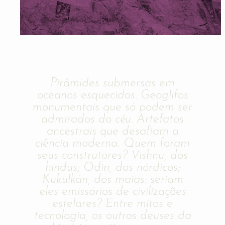
Pirâmides submersas em
oceanos esquecidos. Geoglifos
monumentais que só podem ser
admirados do céu. Artefatos
ancestrais que desafiam a
ciência moderna. Quem foram
seus construtores? Vishnu, dos
hindus; Odin, dos nórdicos;
Kukulkán, dos maias: seriam
eles emissários de civilizações
estelares? Entre mitos e
tecnologia, os outros deuses da