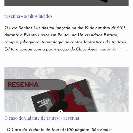
famosas da Internet não forem boatos? Nesta antologia,
reunimos escritores para darem suas próprias e originais versões
resenha - sonhos lúcidos
das creepypastas mais perturbadoras de todos os tempos. Do
submundo do Reddit diretamente para sua leitura de cabeceira.
O livro Sonhos Lúcidos foi lançado no dia 19 de outubro de 2013,
Autores: Alfredo Alvarenga, Ana S. Varella, Andr é Comanche,
durante o Evento Livros em Pauta , na Universidade Estácio,
Andrei Simões, B...
campus Jabaquara. A antologia de contos fantásticos da Andross
Editora contou com a participação de Chico Anes , autor de O
Sonho de Eva lançado pela editora Novo Conceito , e As Duas
Vidas e Meia de Demian Liber (independente), Laura Elizia
Haubert , autora de Calisto , Sohuen editados pela Novo Século ,
Ode a Nossas Vidas Infames , pela Multifoco, Sempre o Mesmo
Céu, Sempre o Mesmo Azul , pela Editora Patuá; Suzy M.
Hekamiah , autora de Código dos Mares : Os Contos do Tempo ,
pela Editora Literata , e O Pianista , Espectra ; além de dezenas
de outros autores. A antologia tem basicamente o intuito de
divulgação de novos autores. Organizada por Alex Mir a
O caso do viajante de taured - resenha
antologia tinha como foco literatura fantástica. Nesse escopo, há
13 autores que estreiam nas páginas desta coletânea da Andross
O Caso do Viajante de Taured : 100 páginas, São Paulo: