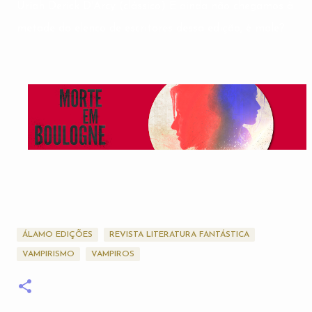
Uriah Derick D'Arcy (clássico) E ainda não chegamos à
metade do elenco de escritores dessa edição, é mole?
ÁLAMO EDIÇÕES
REVISTA LITERATURA FANTÁSTICA
VAMPIRISMO
VAMPIROS