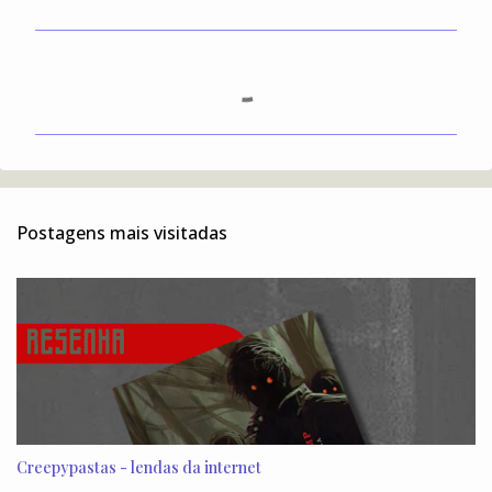
C
o
m
e
n
t
Postagens mais visitadas
á
r
i
o
s
Creepypastas - lendas da internet