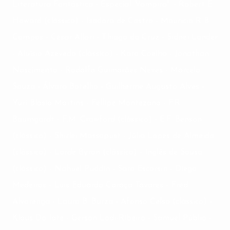
Literatura Fantástica - Especial: Vampiro": - Robert E.
Howard (clássico) - Isadora de Castro - Mauricio R B
Campos - César Allori - Thiago da Cruz - Sidnei Lander
- Aluísio Azevedo (clássico) - Karo Coelho - Jonathan
Nascimento - Rodolfo Guimarães Neves - Marcelo
Souza - Álvaro Botelho - Guilherme Augusto Alves -
Yuri Blasio Martins - Fellipe Montezano - F.R.
Baumgardt - F.M. Crawford (clássico) - E.F. Benson
(clássico) - Shirlei Massapust - Júlia Lopes de Almeida
(clássico) - Lorde Byron (clássico) - Inglês de Sousa
(clássico) - Nahuel Puddin - Sara Escorsin - Diego
Medeiros - Luis Eduardo Caraça Tavares - Fred
Alvarenga - Laura B. Burza - Afonso Celso (clássico) -
Klaus Do Iate - Gerson Lodi-Ribeiro - Samuel Públio -