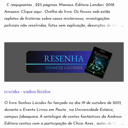
C reepypastas , 223 páginas. Manaus: Editora Lendari, 2018.
Amazon: Clique aqui . Orelha do livro: Os fóruns web estão
repletos de histórias sobre casos misteriosos, investigações
policiais não resolvidas, fotos sem explicação, descrições de rituais
e manifestações demoníacas, versões bizarras e não oficiais de
jogos eletrônicos, relatos de episódios macabros de desenhos
infantis. São narrativas virais e anônimas espalhadas nos
recônditos mais obscuros da internet, sem que se possa rastrear
seus verdadeiros autores. Ou sua veracidade. Acabaram
conhecidas como creepypastas - algo como um copypaste (de
copiar e colar) de situações assustadoras. Mas e se as lendas mais
famosas da Internet não forem boatos? Nesta antologia,
reunimos escritores para darem suas próprias e originais versões
resenha - sonhos lúcidos
das creepypastas mais perturbadoras de todos os tempos. Do
submundo do Reddit diretamente para sua leitura de cabeceira.
O livro Sonhos Lúcidos foi lançado no dia 19 de outubro de 2013,
Autores: Alfredo Alvarenga, Ana S. Varella, Andr é Comanche,
durante o Evento Livros em Pauta , na Universidade Estácio,
Andrei Simões, B...
campus Jabaquara. A antologia de contos fantásticos da Andross
Editora contou com a participação de Chico Anes , autor de O