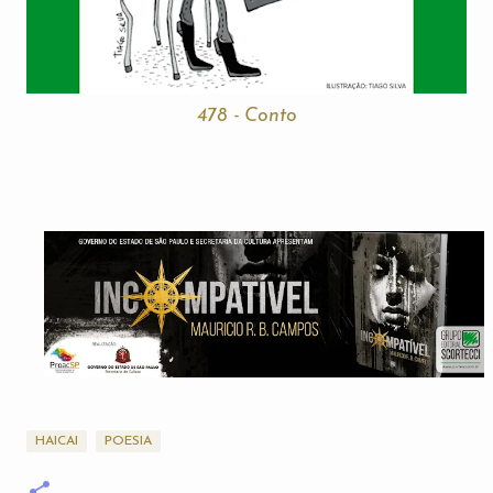
478 - Conto
HAICAI
POESIA