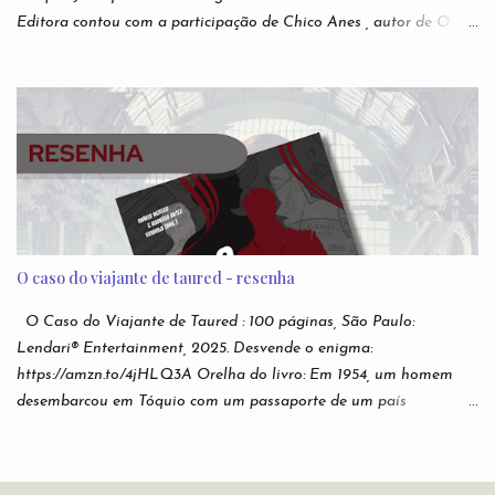
Editora contou com a participação de Chico Anes , autor de O
Sonho de Eva lançado pela editora Novo Conceito , e As Duas
Vidas e Meia de Demian Liber (independente), Laura Elizia
Haubert , autora de Calisto , Sohuen editados pela Novo Século ,
Ode a Nossas Vidas Infames , pela Multifoco, Sempre o Mesmo
Céu, Sempre o Mesmo Azul , pela Editora Patuá; Suzy M.
Hekamiah , autora de Código dos Mares : Os Contos do Tempo ,
pela Editora Literata , e O Pianista , Espectra ; além de dezenas
de outros autores. A antologia tem basicamente o intuito de
divulgação de novos autores. Organizada por Alex Mir a
O caso do viajante de taured - resenha
antologia tinha como foco literatura fantástica. Nesse escopo, há
13 autores que estreiam nas páginas desta coletânea da Andross
O Caso do Viajante de Taured : 100 páginas, São Paulo:
Editora : Alice Rodrigues, Ana F. Cruchello, Antonio Martins
Lendari® Entertainment, 2025. Desvende o enigma:
Júnior, C...
https://amzn.to/4jHLQ3A Orelha do livro: Em 1954, um homem
desembarcou em Tóquio com um passaporte de um país
desconhecido chamado Taured. Ele jurou que o país existia,
embora não constasse em nenhum mapa. Após ser levado para
investigação em um hotel vigiado por oficiais, o homem