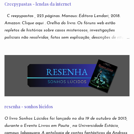
Creepypastas - lendas da internet
C reepypastas , 223 páginas. Manaus: Editora Lendari, 2018.
Amazon: Clique aqui . Orelha do livro: Os fóruns web estão
repletos de histórias sobre casos misteriosos, investigações
policiais não resolvidas, fotos sem explicação, descrições de rituais
e manifestações demoníacas, versões bizarras e não oficiais de
jogos eletrônicos, relatos de episódios macabros de desenhos
infantis. São narrativas virais e anônimas espalhadas nos
recônditos mais obscuros da internet, sem que se possa rastrear
seus verdadeiros autores. Ou sua veracidade. Acabaram
conhecidas como creepypastas - algo como um copypaste (de
copiar e colar) de situações assustadoras. Mas e se as lendas mais
famosas da Internet não forem boatos? Nesta antologia,
reunimos escritores para darem suas próprias e originais versões
resenha - sonhos lúcidos
das creepypastas mais perturbadoras de todos os tempos. Do
submundo do Reddit diretamente para sua leitura de cabeceira.
O livro Sonhos Lúcidos foi lançado no dia 19 de outubro de 2013,
Autores: Alfredo Alvarenga, Ana S. Varella, Andr é Comanche,
durante o Evento Livros em Pauta , na Universidade Estácio,
Andrei Simões, B...
campus Jabaquara. A antologia de contos fantásticos da Andross