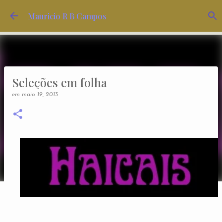
Pular para o conteúdo principal
Mauricio R B Campos
Seleções em folha
em
maio 19, 2013