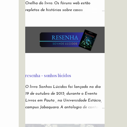
Orelha do livro: Os fóruns web estão
repletos de histórias sobre casos
misteriosos, investigações policiais não
resolvidas, fotos sem explicação, descrições
de rituais e manifestações demoníacas,
versões bizarras e não oficiais de jogos
eletrônicos, relatos de episódios macabros
de desenhos infantis. São narrativas virais e
anônimas espalhadas nos recônditos mais
obscuros da internet, sem que se possa
rastrear seus verdadeiros autores. Ou sua
resenha - sonhos lúcidos
veracidade. Acabaram conhecidas como
creepypastas - algo como um copypaste (de
O livro Sonhos Lúcidos foi lançado no dia
copiar e colar) de situações assustadoras.
19 de outubro de 2013, durante o Evento
Mas e se as lendas mais famosas da
Livros em Pauta , na Universidade Estácio,
Internet não forem boatos? Nesta
campus Jabaquara. A antologia de contos
antologia, reunimos escritores para darem
fantásticos da Andross Editora contou com
suas próprias e originais versões das
a participação de Chico Anes , autor de O
creepypastas mais perturbadoras de todos