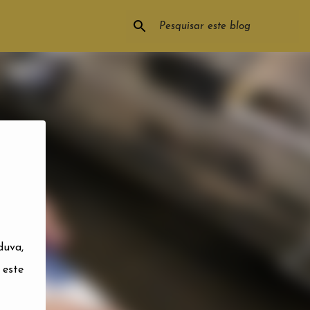
duva,
 este