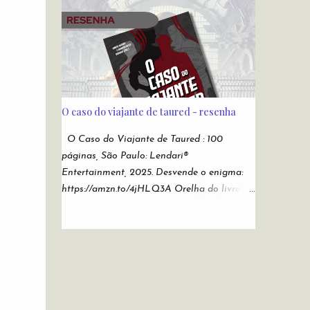
Sonho de Eva lançado pela editora Novo
os tempos. Do submundo do Reddit
Conceito , e As Duas Vidas e Meia de
diretamente para sua leitura de cabeceira.
Demian Liber (independente), Laura Elizia
Autores: Alfredo Alvarenga, Ana S. Varella,
Haubert , autora de Calisto , Sohuen
Andr é Comanche, Andrei Simões, B...
editados pela Novo Século , Ode a Nossas
Vidas Infames , pela Multifoco, Sempre o
Mesmo Céu, Sempre o Mesmo Azul , pela
O caso do viajante de taured - resenha
Editora Patuá; Suzy M. Hekamiah , autora
de Código dos Mares : Os Contos do Tempo
O Caso do Viajante de Taured : 100
, pela Editora Literata , e O Pianista ,
páginas, São Paulo: Lendari®
Espectra ; além de dezenas de outros
Entertainment, 2025. Desvende o enigma:
autores. A antologia tem basicamente o
https://amzn.to/4jHLQ3A Orelha do livro:
intuito de divulgação de novos autores.
Em 1954, um homem desembarcou em
Organizada por Alex Mir a antologia tinha
Tóquio com um passaporte de um país
como foco literatura fantástica. Nesse
desconhecido chamado Taured. Ele jurou
escopo, há 13 autores que estreiam nas
que o país existia, embora não constasse em
páginas desta coletânea da Andross Editora
nenhum mapa. Após ser levado para
: Alice Rodrigues, Ana F. Cruchello, Antonio
investigação em um hotel vigiado por
Martins Júnior, C...
oficiais, o homem simplesmente