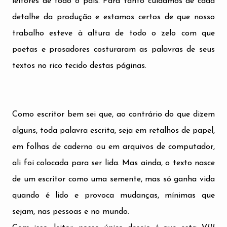
leitores de todo o país. Para tanto cuidamos de cada
detalhe da produção e estamos certos de que nosso
trabalho esteve à altura de todo o zelo com que
poetas e prosadores costuraram as palavras de seus
textos no rico tecido destas páginas.
Como escritor bem sei que, ao contrário
do que dizem
alguns, toda palavra escrita, seja em retalhos de papel,
em folhas de caderno ou em arquivos de computador,
ali foi colocada para ser lida. Mas ainda, o texto nasce
de um escritor como uma semente, mas só ganha vida
quando é lido e provoca mudanças, mínimas que
sejam, nas pessoas e no mundo.