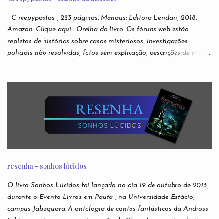
C reepypastas , 223 páginas. Manaus: Editora Lendari, 2018.
Amazon: Clique aqui . Orelha do livro: Os fóruns web estão
repletos de histórias sobre casos misteriosos, investigações
policiais não resolvidas, fotos sem explicação, descrições de rituais
e manifestações demoníacas, versões bizarras e não oficiais de
jogos eletrônicos, relatos de episódios macabros de desenhos
infantis. São narrativas virais e anônimas espalhadas nos
recônditos mais obscuros da internet, sem que se possa rastrear
seus verdadeiros autores. Ou sua veracidade. Acabaram
conhecidas como creepypastas - algo como um copypaste (de
copiar e colar) de situações assustadoras. Mas e se as lendas mais
famosas da Internet não forem boatos? Nesta antologia,
reunimos escritores para darem suas próprias e originais versões
resenha - sonhos lúcidos
das creepypastas mais perturbadoras de todos os tempos. Do
submundo do Reddit diretamente para sua leitura de cabeceira.
O livro Sonhos Lúcidos foi lançado no dia 19 de outubro de 2013,
Autores: Alfredo Alvarenga, Ana S. Varella, Andr é Comanche,
durante o Evento Livros em Pauta , na Universidade Estácio,
Andrei Simões, B...
campus Jabaquara. A antologia de contos fantásticos da Andross