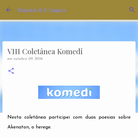
Pular para o conteúdo principal
Mauricio R B Campos
VIII Coletânea Komedi
em
outubro 09, 2016
Nesta coletânea participei com duas poesias sobre
Akenaton, o herege.