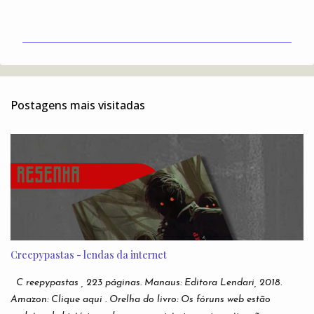
o
m
e
n
t
Postagens mais visitadas
á
r
i
o
s
Creepypastas - lendas da internet
C reepypastas , 223 páginas. Manaus: Editora Lendari, 2018.
Amazon: Clique aqui . Orelha do livro: Os fóruns web estão