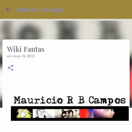
Pular para o conteúdo principal
Mauricio R B Campos
Wiki Fantas
em
maio 16, 2013