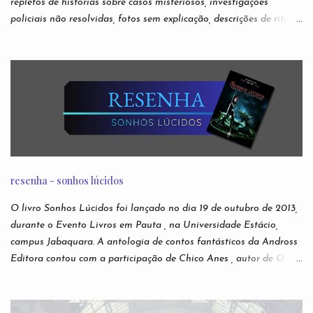
repletos de histórias sobre casos misteriosos, investigações
policiais não resolvidas, fotos sem explicação, descrições de rituais
e manifestações demoníacas, versões bizarras e não oficiais de
jogos eletrônicos, relatos de episódios macabros de desenhos
infantis. São narrativas virais e anônimas espalhadas nos
recônditos mais obscuros da internet, sem que se possa rastrear
seus verdadeiros autores. Ou sua veracidade. Acabaram
conhecidas como creepypastas - algo como um copypaste (de
copiar e colar) de situações assustadoras. Mas e se as lendas mais
famosas da Internet não forem boatos? Nesta antologia,
reunimos escritores para darem suas próprias e originais versões
resenha - sonhos lúcidos
das creepypastas mais perturbadoras de todos os tempos. Do
submundo do Reddit diretamente para sua leitura de cabeceira.
O livro Sonhos Lúcidos foi lançado no dia 19 de outubro de 2013,
Autores: Alfredo Alvarenga, Ana S. Varella, Andr é Comanche,
durante o Evento Livros em Pauta , na Universidade Estácio,
Andrei Simões, B...
campus Jabaquara. A antologia de contos fantásticos da Andross
Editora contou com a participação de Chico Anes , autor de O
Sonho de Eva lançado pela editora Novo Conceito , e As Duas
Vidas e Meia de Demian Liber (independente), Laura Elizia
Haubert , autora de Calisto , Sohuen editados pela Novo Século ,